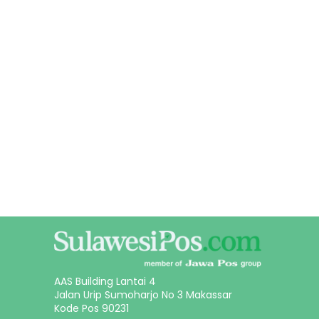
AAS Building Lantai 4
Jalan Urip Sumoharjo No 3 Makassar
Kode Pos 90231