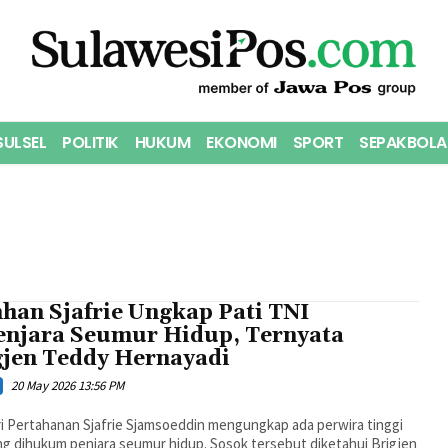
SULSEL
POLITIK
HUKUM
EKONOMI
SPORT
SEPAKBOLA
han Sjafrie Ungkap Pati TNI
enjara Seumur Hidup, Ternyata
gjen Teddy Hernayadi
20 May 2026 13:56 PM
i Pertahanan Sjafrie Sjamsoeddin mengungkap ada perwira tinggi
ng dihukum penjara seumur hidup. Sosok tersebut diketahui Brigjen