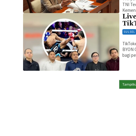
TNI Te
Kement
Liv
Tik
SULSEL
TikToke
BYON Co
bagi pe
Tampilka