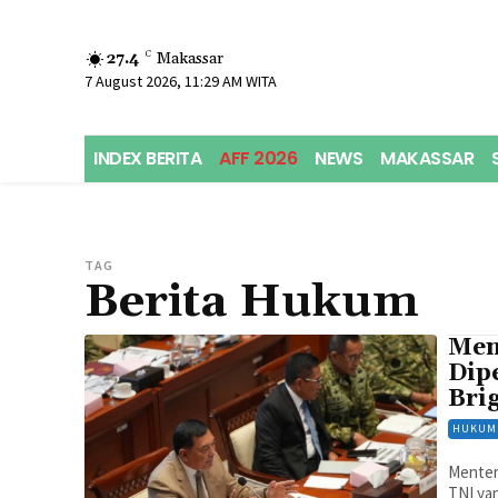
27.4
C
Makassar
7 August 2026, 11:29 AM WITA
INDEX BERITA
AFF 2026
NEWS
MAKASSAR
TAG
Berita Hukum
Men
Dip
Bri
HUKUM
Menter
TNI ya