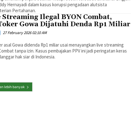
ddy Hernayadi dalam kasus korupsi pengadaan alutsista
erian Pertahanan.
e Streaming Ilegal BYON Combat,
Toker Gowa Dijatuhi Denda Rp1 Miliar
27 February 2026 02:10 AM
r asal Gowa didenda Rp1 miliar usai menayangkan live streaming
mbat tanpa izin. Kasus pembajakan PPV ini jadi peringatan keras
langgar hak siar di Indonesia.
n lebih banyak