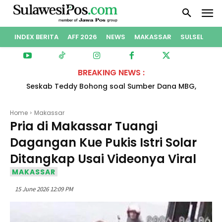
INDEX BERITA
AFF 2026
NEWS
MAKASSAR
SULSEL
PO
BREAKING NEWS :
Seskab Teddy Bohong soal Sumber Dana MBG,
Benarkah?
Home
Makassar
Pria di Makassar Tuangi
Dagangan Kue Pukis Istri Solar
Ditangkap Usai Videonya Viral
MAKASSAR
15 June 2026 12:09 PM