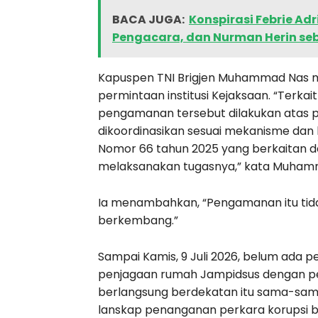
BACA JUGA:
Konspirasi Febrie Ad
Pengacara, dan Nurman Herin se
Kapuspen TNI Brigjen Muhammad Nas m
permintaan institusi Kejaksaan. “Ter
pengamanan tersebut dilakukan atas pe
dikoordinasikan sesuai mekanisme dan
Nomor 66 tahun 2025 yang berkaitan d
melaksanakan tugasnya,” kata Muham
Ia menambahkan, “Pengamanan itu tidak 
berkembang.”
Sampai Kamis, 9 Juli 2026, belum ada 
penjagaan rumah Jampidsus dengan pen
berlangsung berdekatan itu sama-sa
lanskap penanganan perkara korupsi be