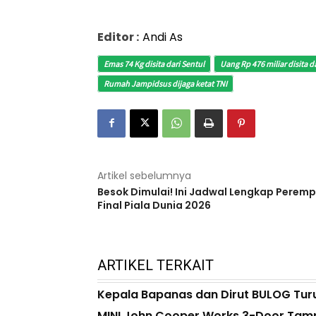
Editor :
Andi As
Emas 74 Kg disita dari Sentul
Uang Rp 476 miliar disita 
Rumah Jampidsus dijaga ketat TNI
Artikel sebelumnya
Besok Dimulai! Ini Jadwal Lengkap Perem
Final Piala Dunia 2026
ARTIKEL TERKAIT
Kepala Bapanas dan Dirut BULOG Turun
MINI John Cooper Works 3-Door Tampi