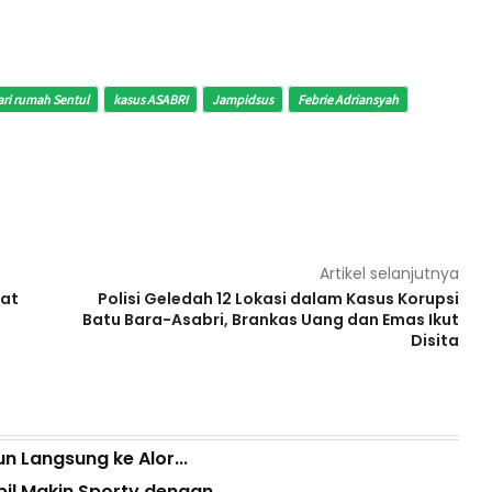
dari rumah Sentul
kasus ASABRI
Jampidsus
Febrie Adriansyah
Artikel selanjutnya
pat
Polisi Geledah 12 Lokasi dalam Kasus Korupsi
Batu Bara-Asabri, Brankas Uang dan Emas Ikut
Disita
 Langsung ke Alor...
l Makin Sporty dengan...