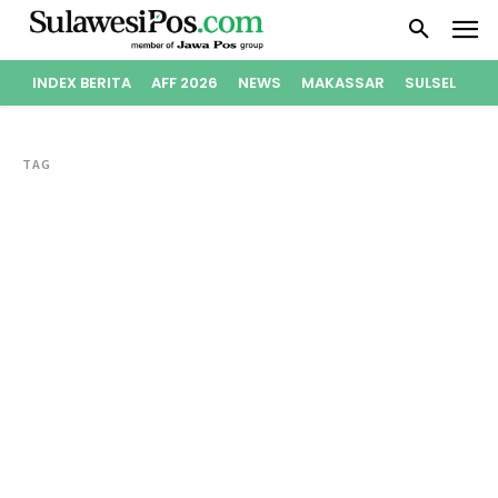
INDEX BERITA
AFF 2026
NEWS
MAKASSAR
SULSEL
PO
TAG