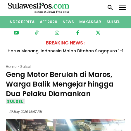
INDEX BERITA
AFF 2026
NEWS
MAKASSAR
SULSEL
PO
BREAKING NEWS :
Harus Menang, Indonesia Malah Ditahan Singapura 1-1
dan Gagal ke Semifinal Piala AFF 2026
Home
Sulsel
Geng Motor Berulah di Maros,
Warga Balik Mengejar hingga
Dua Pelaku Diamankan
SULSEL
10 May 2026 16:57 PM