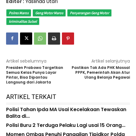
Editor :
Yaslinda Utari
Polres Maros
Geng Motor Maros
Penyerangan Geng Motor
kriminalitas Sulsel
Artikel sebelumnya
Artikel selanjutnya
Presiden Prabowo Targetkan
Pastikan Tak Ada PHK Massal
Semua Kelas Punya Layar
PPPK, Pemerintah Akan Atur
Pintar, Bisa Dipantau
Ulang Belanja Pegawai
Langsung dari Jakarta
ARTIKEL TERKAIT
Polisi Tahan Ipda MA Usai Kecelakaan Tewaskan
Balita di...
Polisi Buru 2 Terduga Pelaku Lagi usai 15 Orang...
Momen Ombas Penuhi Panggilan Tipidkor Polda