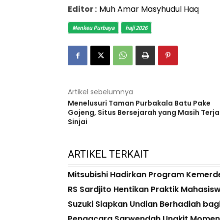
Editor :
Muh Amar Masyhudul Haq
Menkeu Purbaya
haji 2026
Artikel sebelumnya
Menelusuri Taman Purbakala Batu Pake
Gojeng, Situs Bersejarah yang Masih Terja
Sinjai
ARTIKEL TERKAIT
Mitsubishi Hadirkan Program Kemerdek
RS Sardjito Hentikan Praktik Mahasisw
Suzuki Siapkan Undian Berhadiah bagi 
Pengacara Sarwendah Ungkit Momen R