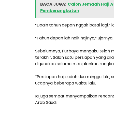
BACA JUGA:
Calon Jemaah Haji A
Pemberangkatan
“Doain tahun depan nggak batal lagi,” l
“Tahun depan lah naik hajinya,” ujarnya.
Sebelumnya, Purbaya mengaku telah me
terakhir. Salah satu persiapan yang d
digunakan selama menjalankan rangkai
“Persiapan haji sudah dua minggu lalu, 
ucapnya beberapa waktu lalu.
Ia juga sempat menyampaikan rencana m
Arab Saudi.