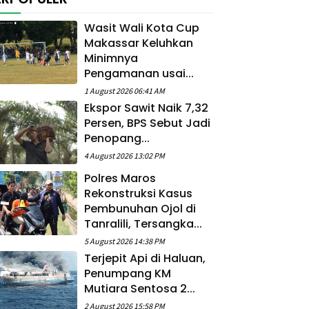
Wasit Wali Kota Cup
Makassar Keluhkan
Minimnya
Pengamanan usai...
1 August 2026 06:41 AM
Ekspor Sawit Naik 7,32
Persen, BPS Sebut Jadi
Penopang...
4 August 2026 13:02 PM
Polres Maros
Rekonstruksi Kasus
Pembunuhan Ojol di
Tanralili, Tersangka...
5 August 2026 14:38 PM
Terjepit Api di Haluan,
Penumpang KM
Mutiara Sentosa 2...
2 August 2026 15:58 PM