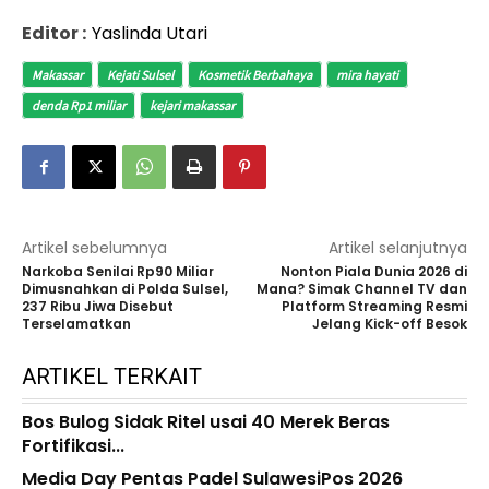
Editor :
Yaslinda Utari
Makassar
Kejati Sulsel
Kosmetik Berbahaya
mira hayati
denda Rp1 miliar
kejari makassar
Artikel sebelumnya
Artikel selanjutnya
Narkoba Senilai Rp90 Miliar
Nonton Piala Dunia 2026 di
Dimusnahkan di Polda Sulsel,
Mana? Simak Channel TV dan
237 Ribu Jiwa Disebut
Platform Streaming Resmi
Terselamatkan
Jelang Kick-off Besok
ARTIKEL TERKAIT
Bos Bulog Sidak Ritel usai 40 Merek Beras
Fortifikasi...
Media Day Pentas Padel SulawesiPos 2026