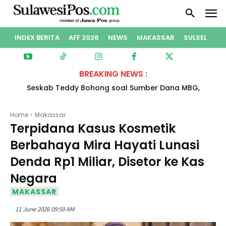
INDEX BERITA
AFF 2026
NEWS
MAKASSAR
SULSEL
PO
BREAKING NEWS :
Seskab Teddy Bohong soal Sumber Dana MBG,
Benarkah?
Home
Makassar
Terpidana Kasus Kosmetik
Berbahaya Mira Hayati Lunasi
Denda Rp1 Miliar, Disetor ke Kas
Negara
MAKASSAR
11 June 2026 09:59 AM