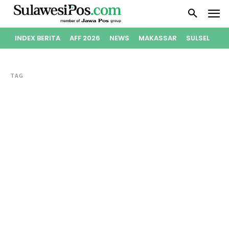
INDEX BERITA
AFF 2026
NEWS
MAKASSAR
SULSEL
PO
TAG