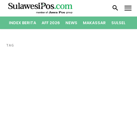
INDEX BERITA
AFF 2026
NEWS
MAKASSAR
SULSEL
PO
TAG