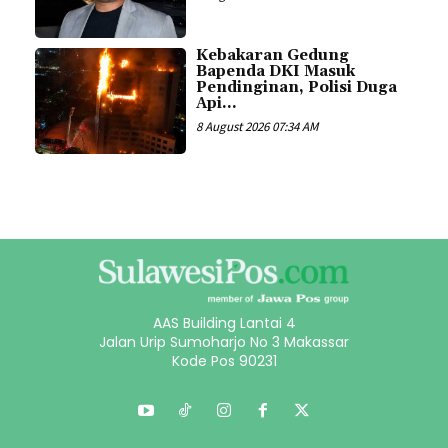
Kebakaran Gedung
Bapenda DKI Masuk
Pendinginan, Polisi Duga
Api...
8 August 2026 07:34 AM
AAS Building Lantai 4
Jalan Urip Sumoharjo No 3 Makassar
Kode Pos 90231