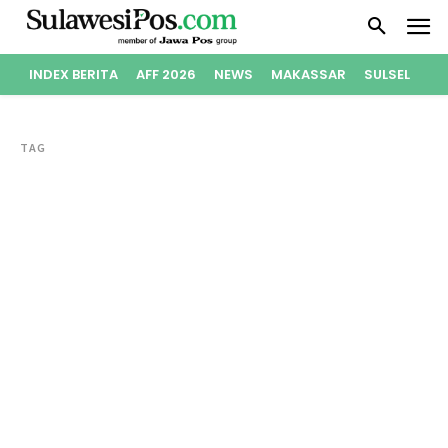
INDEX BERITA
AFF 2026
NEWS
MAKASSAR
SULSEL
PO
TAG