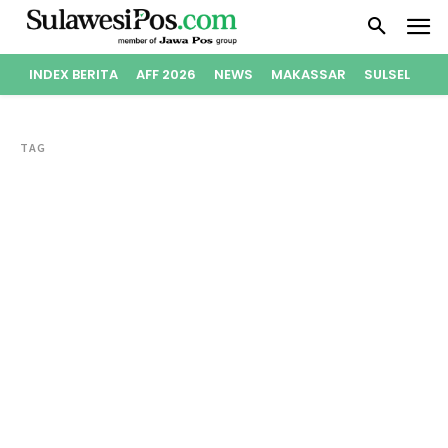
INDEX BERITA
AFF 2026
NEWS
MAKASSAR
SULSEL
PO
TAG