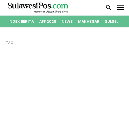
INDEX BERITA
AFF 2026
NEWS
MAKASSAR
SULSEL
PO
TAG