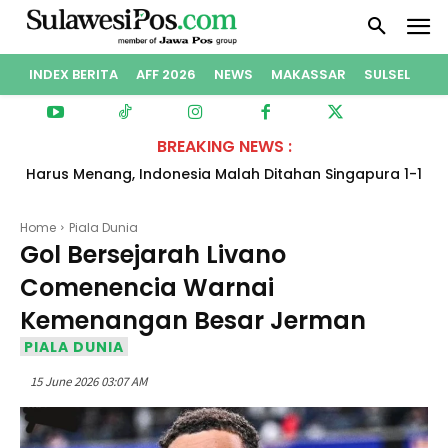
INDEX BERITA
AFF 2026
NEWS
MAKASSAR
SULSEL
PO
BREAKING NEWS :
Harus Menang, Indonesia Malah Ditahan Singapura 1-1
dan Gagal ke Semifinal Piala AFF 2026
Home
Piala Dunia
Gol Bersejarah Livano
Comenencia Warnai
Kemenangan Besar Jerman
PIALA DUNIA
15 June 2026 03:07 AM