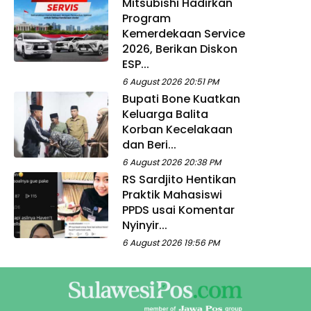
Mitsubishi Hadirkan
Program
Kemerdekaan Service
2026, Berikan Diskon
ESP...
6 August 2026 20:51 PM
Bupati Bone Kuatkan
Keluarga Balita
Korban Kecelakaan
dan Beri...
6 August 2026 20:38 PM
RS Sardjito Hentikan
Praktik Mahasiswi
PPDS usai Komentar
Nyinyir...
6 August 2026 19:56 PM