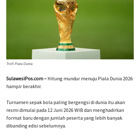
Trofi Piala Dunia
SulawesiPos.com –
Hitung mundur menuju Piala Dunia 2026
hampir berakhir.
Turnamen sepak bola paling bergengsi di dunia itu akan
resmi dimulai pada 12 Juni 2026 WIB dan menghadirkan
format baru dengan jumlah peserta yang lebih banyak
dibanding edisi sebelumnya.