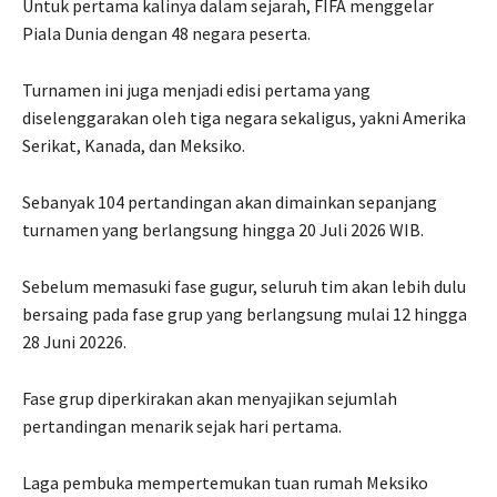
Untuk pertama kalinya dalam sejarah, FIFA menggelar
Piala Dunia dengan 48 negara peserta.
Turnamen ini juga menjadi edisi pertama yang
diselenggarakan oleh tiga negara sekaligus, yakni Amerika
Serikat, Kanada, dan Meksiko.
Sebanyak 104 pertandingan akan dimainkan sepanjang
turnamen yang berlangsung hingga 20 Juli 2026 WIB.
Sebelum memasuki fase gugur, seluruh tim akan lebih dulu
bersaing pada fase grup yang berlangsung mulai 12 hingga
28 Juni 20226.
Fase grup diperkirakan akan menyajikan sejumlah
pertandingan menarik sejak hari pertama.
Laga pembuka mempertemukan tuan rumah Meksiko