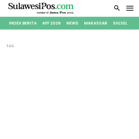
INDEX BERITA
AFF 2026
NEWS
MAKASSAR
SULSEL
PO
TAG