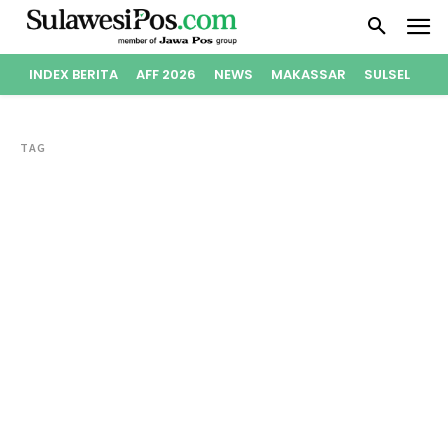
INDEX BERITA
AFF 2026
NEWS
MAKASSAR
SULSEL
PO
TAG