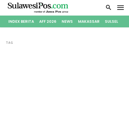
INDEX BERITA
AFF 2026
NEWS
MAKASSAR
SULSEL
PO
TAG