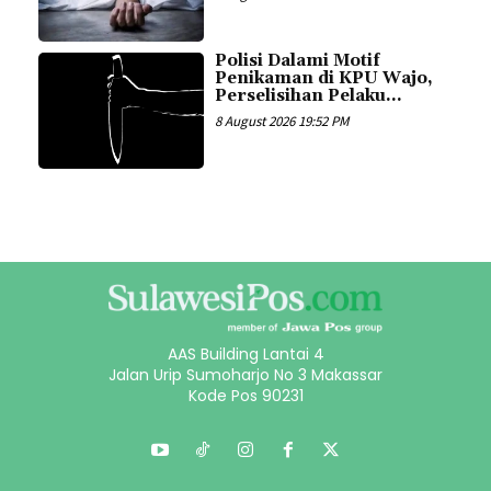
Polisi Dalami Motif
Penikaman di KPU Wajo,
Perselisihan Pelaku...
8 August 2026 19:52 PM
AAS Building Lantai 4
Jalan Urip Sumoharjo No 3 Makassar
Kode Pos 90231