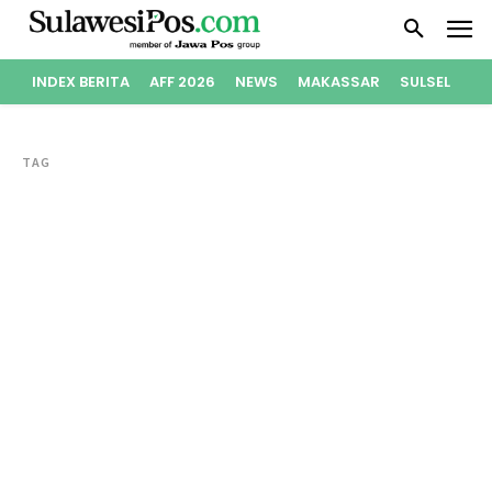
INDEX BERITA
AFF 2026
NEWS
MAKASSAR
SULSEL
PO
TAG