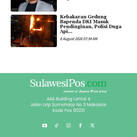
Kebakaran Gedung
Bapenda DKI Masuk
Pendinginan, Polisi Duga
Api...
8 August 2026 07:34 AM
AAS Building Lantai 4
Jalan Urip Sumoharjo No 3 Makassar
Kode Pos 90231