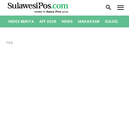
INDEX BERITA
AFF 2026
NEWS
MAKASSAR
SULSEL
PO
TAG