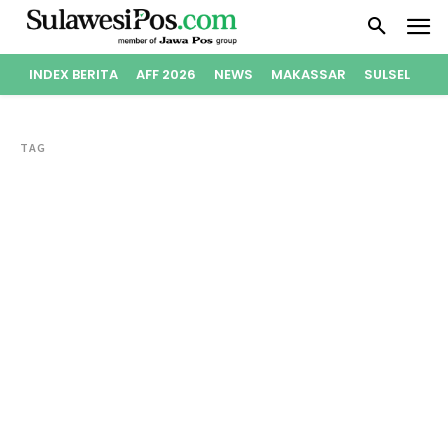
INDEX BERITA
AFF 2026
NEWS
MAKASSAR
SULSEL
PO
TAG