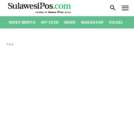
INDEX BERITA
AFF 2026
NEWS
MAKASSAR
SULSEL
PO
TAG