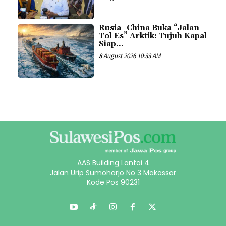
Rusia–China Buka “Jalan
Tol Es” Arktik: Tujuh Kapal
Siap...
8 August 2026 10:33 AM
AAS Building Lantai 4
Jalan Urip Sumoharjo No 3 Makassar
Kode Pos 90231