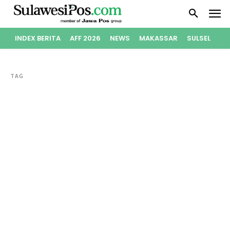
INDEX BERITA
AFF 2026
NEWS
MAKASSAR
SULSEL
PO
TAG