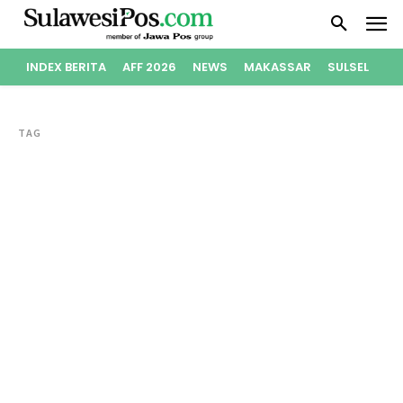
INDEX BERITA
AFF 2026
NEWS
MAKASSAR
SULSEL
PO
TAG