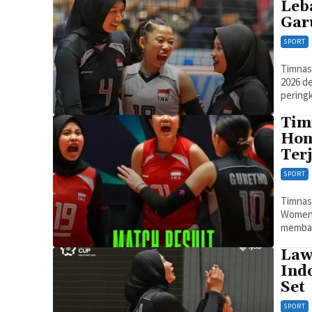
Leb
Garu
SPORT
Timnas
2026 de
peringk
Tim
Hon
Ter
SPORT
Timnas 
Women's
membaw
Law
Ind
Set
SPORT