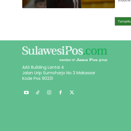
Tampilka
AAS Building Lantai 4
Jalan Urip Sumoharjo No 3 Makassar
Kode Pos 90231