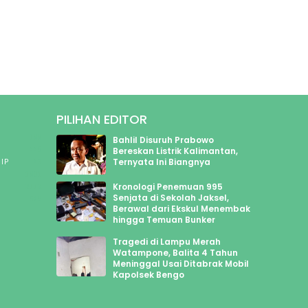
PILIHAN EDITOR
199
Bahlil Disuruh Prabowo
445
Bereskan Listrik Kalimantan,
Ternyata Ini Biangnya
IP
43
1901
Kronologi Penemuan 995
2112
Senjata di Sekolah Jaksel,
589
Berawal dari Ekskul Menembak
hingga Temuan Bunker
Tragedi di Lampu Merah
Watampone, Balita 4 Tahun
Meninggal Usai Ditabrak Mobil
Kapolsek Bengo