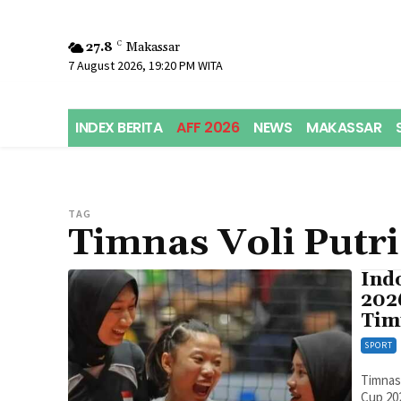
27.8
C
Makassar
7 August 2026, 19:20 PM WITA
INDEX BERITA
AFF 2026
NEWS
MAKASSAR
TAG
Timnas Voli Putr
Ind
202
Tim
SPORT
Timnas 
Cup 20