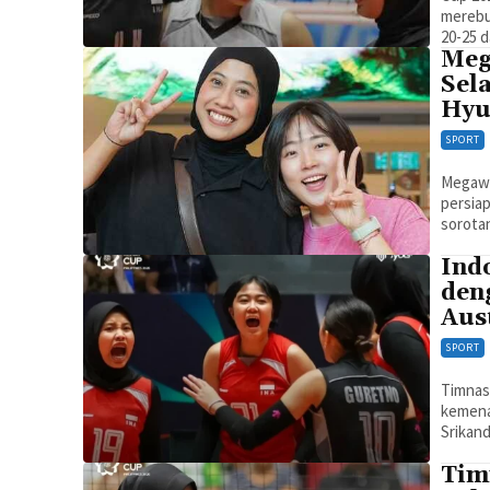
merebu
20-25 d
Meg
Sel
Hyu
SPORT
Megawat
persiap
sorotan
Ind
den
Aus
SPORT
Timnas
kemenan
Srikand
Tim