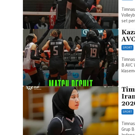
Timnas 
Volleyb
set pe
Kaz
AVC
SPORT
Timnas 
B AVC W
klasem
Tim
Ira
202
SPORT
Timnas 
Grup B
Indones