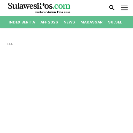
INDEX BERITA
AFF 2026
NEWS
MAKASSAR
SULSEL
PO
TAG