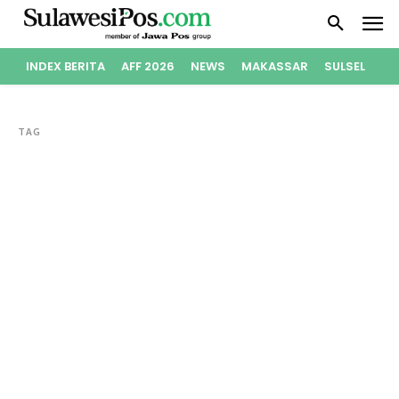
INDEX BERITA
AFF 2026
NEWS
MAKASSAR
SULSEL
PO
TAG