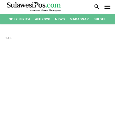
INDEX BERITA
AFF 2026
NEWS
MAKASSAR
SULSEL
PO
TAG