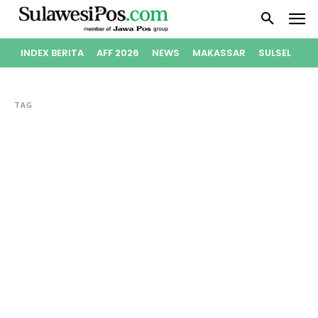
INDEX BERITA
AFF 2026
NEWS
MAKASSAR
SULSEL
PO
TAG