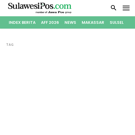
INDEX BERITA
AFF 2026
NEWS
MAKASSAR
SULSEL
PO
TAG