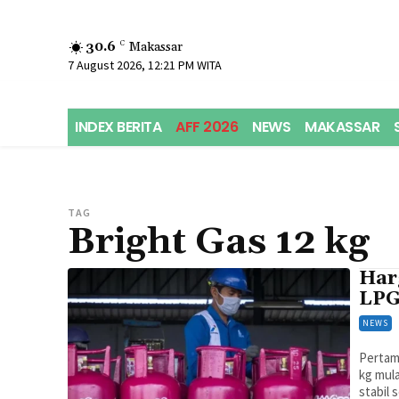
30.6
C
Makassar
7 August 2026, 12:21 PM WITA
INDEX BERITA
AFF 2026
NEWS
MAKASSAR
TAG
Bright Gas 12 kg
Harg
LPG 
NEWS
Pertami
kg mula
stabil 