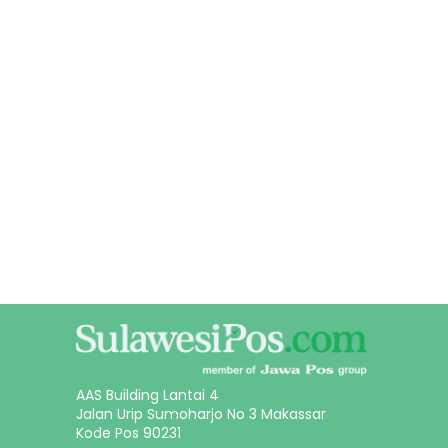
AAS Building Lantai 4
Jalan Urip Sumoharjo No 3 Makassar
Kode Pos 90231