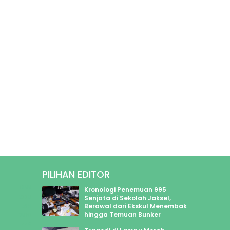
PILIHAN EDITOR
1899
Kronologi Penemuan 995
2110
Senjata di Sekolah Jaksel,
Berawal dari Ekskul Menembak
589
hingga Temuan Bunker
2970
446