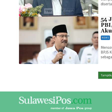
diserta
54 
PBI
Aku
NEWS
Mensos
BPJS K
sebaga
Tampilka