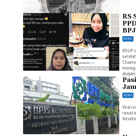
RS 
PPD
BPJ
NEWS
RSUP d
setela
Chaeraw
menegas
disipli
Pas
Jam
NEWS
Viral 
rawat i
Keseha