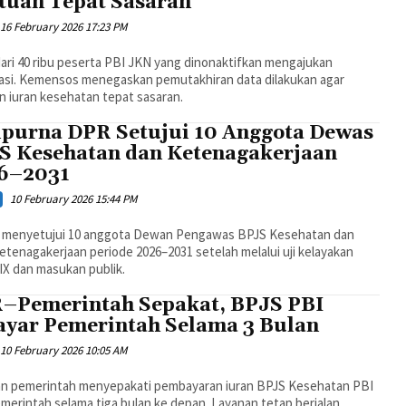
tuan Tepat Sasaran
16 February 2026 17:23 PM
ari 40 ribu peserta PBI JKN yang dinonaktifkan mengajukan
vasi. Kemensos menegaskan pemutakhiran data dilakukan agar
n iuran kesehatan tepat sasaran.
ipurna DPR Setujui 10 Anggota Dewas
S Kesehatan dan Ketenagakerjaan
6–2031
10 February 2026 15:44 PM
 menyetujui 10 anggota Dewan Pengawas BPJS Kesehatan dan
tenagakerjaan periode 2026–2031 setelah melalui uji kelayakan
IX dan masukan publik.
–Pemerintah Sepakat, BPJS PBI
ayar Pemerintah Selama 3 Bulan
10 February 2026 10:05 AM
n pemerintah menyepakati pembayaran iuran BPJS Kesehatan PBI
merintah selama tiga bulan ke depan. Layanan tetap berjalan