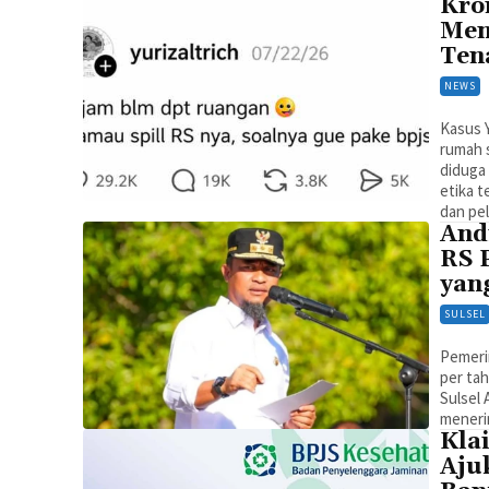
Kro
Men
Ten
NEWS
Kasus Y
rumah s
diduga 
etika t
dan pel
And
RS 
yan
SULSEL
Pemerin
per ta
Sulsel 
menerim
Kla
Aju