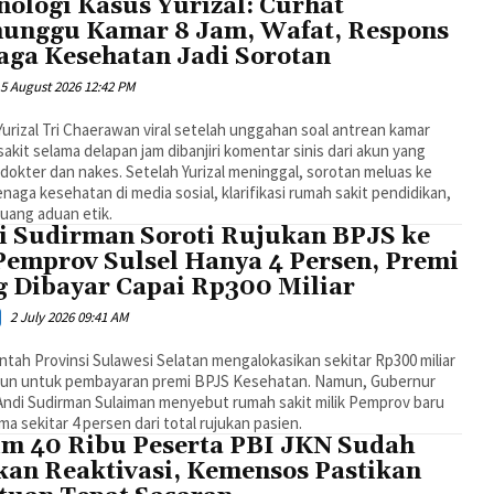
nologi Kasus Yurizal: Curhat
unggu Kamar 8 Jam, Wafat, Respons
aga Kesehatan Jadi Sorotan
5 August 2026 12:42 PM
urizal Tri Chaerawan viral setelah unggahan soal antrean kamar
akit selama delapan jam dibanjiri komentar sinis dari akun yang
dokter dan nakes. Setelah Yurizal meninggal, sorotan meluas ke
enaga kesehatan di media sosial, klarifikasi rumah sakit pendidikan,
uang aduan etik.
i Sudirman Soroti Rujukan BPJS ke
Pemprov Sulsel Hanya 4 Persen, Premi
g Dibayar Capai Rp300 Miliar
2 July 2026 09:41 AM
tah Provinsi Sulawesi Selatan mengalokasikan sekitar Rp300 miliar
hun untuk pembayaran premi BPJS Kesehatan. Namun, Gubernur
Andi Sudirman Sulaiman menyebut rumah sakit milik Pemprov baru
a sekitar 4 persen dari total rujukan pasien.
im 40 Ribu Peserta PBI JKN Sudah
kan Reaktivasi, Kemensos Pastikan