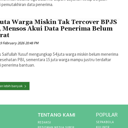
i pemutakhiran data penerima.
Juta Warga Miskin Tak Tercover BPJS
, Mensos Akui Data Penerima Belum
rat
9 February 2026 20:48 PM
 Saifullah Yusuf mengungkap 54 juta warga miskin belum menerima
esehatan PBI, sementara 15 juta warga mampu justru terdaftar
i penerima bantuan.
n lebih banyak
TENTANG KAMI
POPULAR
SEPAKBOLA
REDAKSI
KULINER
PEDOMAN MEDIA SIBER