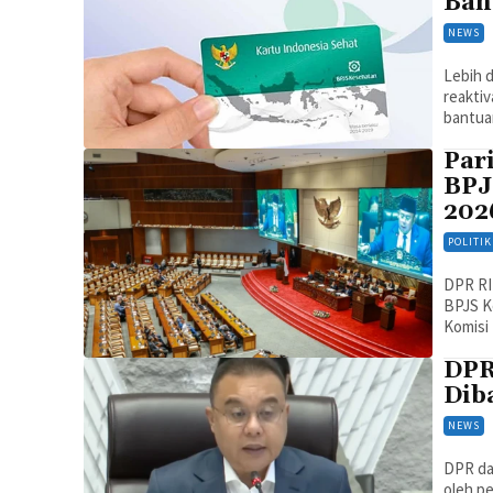
Ban
NEWS
Lebih d
reakti
bantua
Par
BPJ
202
POLITIK
DPR RI
BPJS Ke
Komisi 
DPR
Dib
NEWS
DPR da
oleh pe