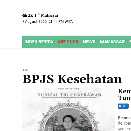
24.1
C
Makassar
7 August 2026, 21:44 PM WITA
INDEX BERITA
AFF 2026
NEWS
MAKASSAR
TAG
BPJS Kesehatan
Kem
Tun
NEWS
Kemenk
delapa
sement