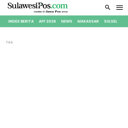
INDEX BERITA
AFF 2026
NEWS
MAKASSAR
SULSEL
PO
TAG