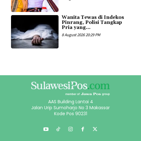
Wanita Tewas di Indekos
Pinrang, Polisi Tangkap
Pria yang...
8 August 2026 20:29 PM
AAS Building Lantai 4
Jalan Urip Sumoharjo No 3 Makassar
Kode Pos 90231