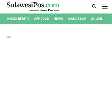
INDEX BERITA
AFF 2026
NEWS
MAKASSAR
SULSEL
PO
TAG