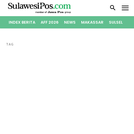
INDEX BERITA
AFF 2026
NEWS
MAKASSAR
SULSEL
PO
TAG