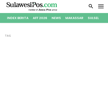
INDEX BERITA
AFF 2026
NEWS
MAKASSAR
SULSEL
PO
TAG