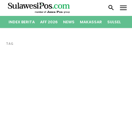
INDEX BERITA
AFF 2026
NEWS
MAKASSAR
SULSEL
PO
TAG