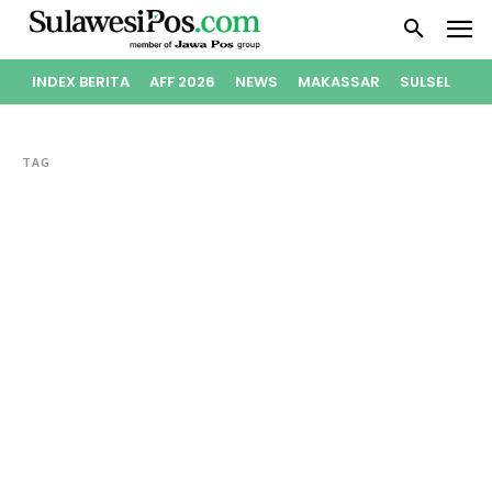
INDEX BERITA
AFF 2026
NEWS
MAKASSAR
SULSEL
PO
TAG