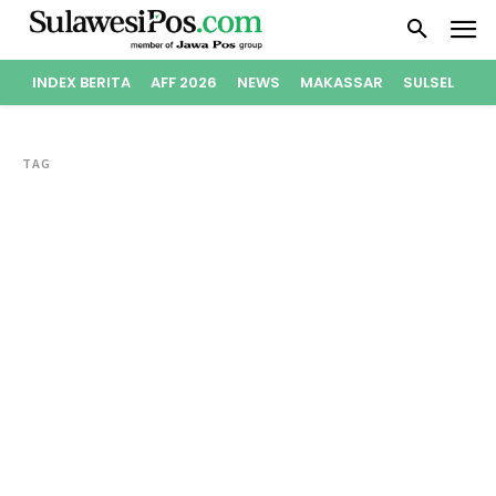
INDEX BERITA
AFF 2026
NEWS
MAKASSAR
SULSEL
PO
TAG