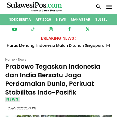
INDEX BERITA
AFF 2026
NEWS
MAKASSAR
SULSEL
PO
BREAKING NEWS :
Harus Menang, Indonesia Malah Ditahan Singapura 1-1
dan Gagal ke Semifinal Piala AFF 2026
Home
News
Prabowo Tegaskan Indonesia
dan India Bersatu Jaga
Perdamaian Dunia, Perkuat
Stabilitas Indo-Pasifik
NEWS
7 July 2026 20:47 PM