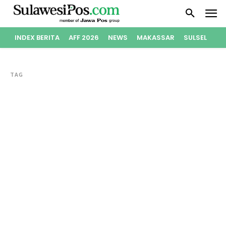
INDEX BERITA
AFF 2026
NEWS
MAKASSAR
SULSEL
PO
TAG