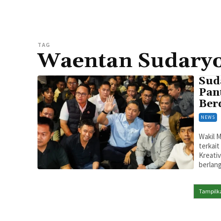
TAG
Waentan Sudary
Sud
Pan
Ber
NEWS
Wakil 
terkait
Kreativ
berlang
Tampilka