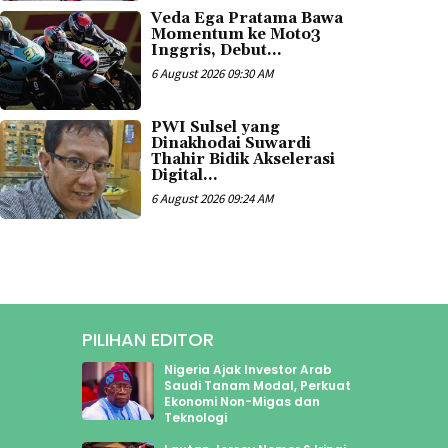
Veda Ega Pratama Bawa
Momentum ke Moto3
Inggris, Debut...
6 August 2026 09:30 AM
PWI Sulsel yang
Dinakhodai Suwardi
Thahir Bidik Akselerasi
Digital...
6 August 2026 09:24 AM
PILIHAN EDITOR
588
Nigeria Ajak Investor Arab
2945
Saudi Tanam Modal, Perkuat
Ekonomi Non-Migas dan
445
Teknologi
599
624