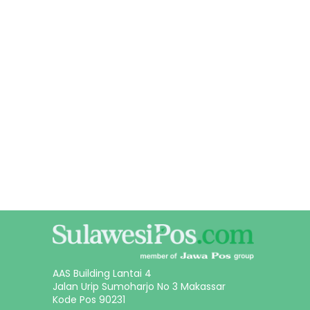
AAS Building Lantai 4
Jalan Urip Sumoharjo No 3 Makassar
Kode Pos 90231