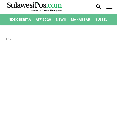
INDEX BERITA
AFF 2026
NEWS
MAKASSAR
SULSEL
PO
TAG