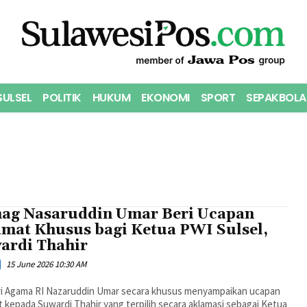
SULSEL
POLITIK
HUKUM
EKONOMI
SPORT
SEPAKBOLA
ag Nasaruddin Umar Beri Ucapan
amat Khusus bagi Ketua PWI Sulsel,
ardi Thahir
15 June 2026 10:30 AM
i Agama RI Nazaruddin Umar secara khusus menyampaikan ucapan
 kepada Suwardi Thahir yang terpilih secara aklamasi sebagai Ketua