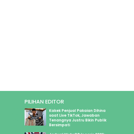
PILIHAN EDITOR
1906
Kakek Penjual Pakaian Dihina
2118
saat Live TikTok, Jawaban
Tenangnya Justru Bikin Publik
595
Bersimpati
3004
446