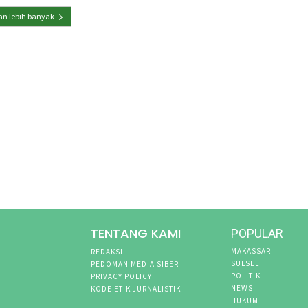
n lebih banyak
TENTANG KAMI
POPULAR
MAKASSAR
REDAKSI
SULSEL
PEDOMAN MEDIA SIBER
POLITIK
PRIVACY POLICY
NEWS
KODE ETIK JURNALISTIK
HUKUM