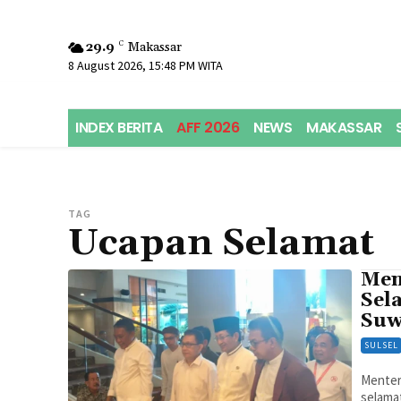
29.9
C
Makassar
8 August 2026, 15:48 PM WITA
INDEX BERITA
AFF 2026
NEWS
MAKASSAR
TAG
Ucapan Selamat
Men
Sel
Suw
SULSEL
Menter
selamat