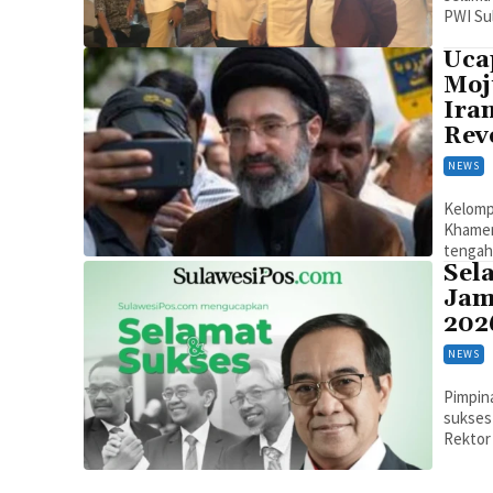
PWI Sul
Uca
Moj
Ira
Rev
NEWS
Kelomp
Khamen
tengah
Sel
Jam
202
NEWS
Pimpin
sukses 
Rektor