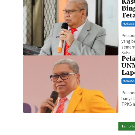
Kas
Bin
Tet
MAKASS
Pelapo
yang be
sement
Sulsel.
Pel
UNM
Lap
MAKASS
Pelapo
hanya 
TPKS ma
Tampilka