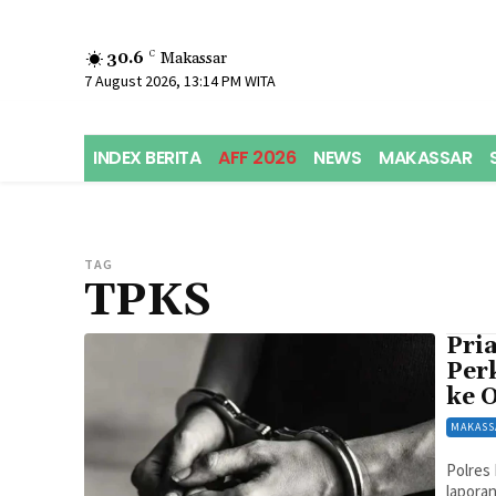
30.6
C
Makassar
7 August 2026, 13:14 PM WITA
INDEX BERITA
AFF 2026
NEWS
MAKASSAR
TAG
TPKS
Pri
Per
ke 
MAKASS
Polres 
lapora