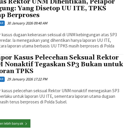
us Rektor UNM Dihentikan, Pelapor
gung: Yang Disetop UU ITE, TPKS
ap Berproses
30 January 2026 09:40 AM
AR
r kasus dugaan kekerasan seksual di UNM kebingungan atas SP3
redar. Ia menegaskan yang dihentikan hanya laporan UU ITE,
ara laporan utama berbasis UU TPKS masih berproses di Polda
apor Kasus Pelecehan Seksual Rektor
 Nonaktif Tegaskan SP3 Bukan untuk
oran TPKS
29 January 2026 17:22 PM
AR
r kasus pelecehan seksual Rektor UNM nonaktif menegaskan SP3
berlaku untuk laporan UU ITE, sementara laporan utama dugaan
sih terus berproses di Polda Sulsel.
n lebih banyak