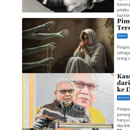
kawasa
pelaku
tua kor
Pim
Ter
NEWS
Pimpin
sebagai
orang d
Kas
dar
ke 
MAKASS
Pelapo
penanga
hanya 
diarahk