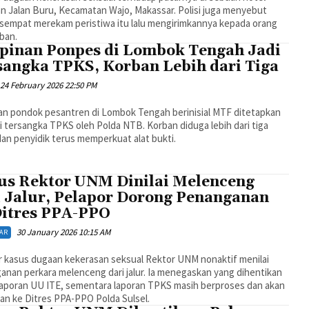
n Jalan Buru, Kecamatan Wajo, Makassar. Polisi juga menyebut
 sempat merekam peristiwa itu lalu mengirimkannya kepada orang
ban.
pinan Ponpes di Lombok Tengah Jadi
sangka TPKS, Korban Lebih dari Tiga
24 February 2026 22:50 PM
an pondok pesantren di Lombok Tengah berinisial MTF ditetapkan
 tersangka TPKS oleh Polda NTB. Korban diduga lebih dari tiga
an penyidik terus memperkuat alat bukti.
us Rektor UNM Dinilai Melenceng
i Jalur, Pelapor Dorong Penanganan
Ditres PPA-PPO
30 January 2026 10:15 AM
AR
r kasus dugaan kekerasan seksual Rektor UNM nonaktif menilai
nan perkara melenceng dari jalur. Ia menegaskan yang dihentikan
laporan UU ITE, sementara laporan TPKS masih berproses dan akan
an ke Ditres PPA-PPO Polda Sulsel.