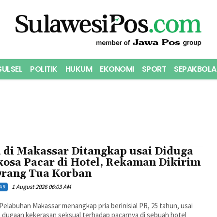
SULSEL
POLITIK
HUKUM
EKONOMI
SPORT
SEPAKBOLA
a di Makassar Ditangkap usai Diduga
kosa Pacar di Hotel, Rekaman Dikirim
Orang Tua Korban
1 August 2026 06:03 AM
AR
Pelabuhan Makassar menangkap pria berinisial PR, 25 tahun, usai
n dugaan kekerasan seksual terhadap pacarnya di sebuah hotel