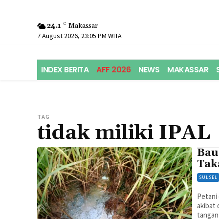
24.1
C
Makassar
7 August 2026, 23:05 PM WITA
INDEX BERITA
AFF 2026
NEWS
MAKASSAR
TAG
tidak miliki IPAL
Bau
Tak
SULSEL
Petani
akibat
tangan