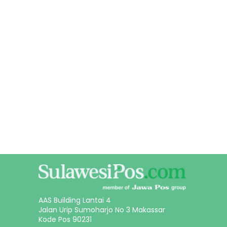
AAS Building Lantai 4
Jalan Urip Sumoharjo No 3 Makassar
Kode Pos 90231