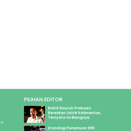
PILIHAN EDITOR
1312
Bahlil Disuruh Prabowo
199
Bereskan Listrik Kalimantan,
Ternyata Ini Biangnya
445
IP
43
Kronologi Penemuan 995
1901