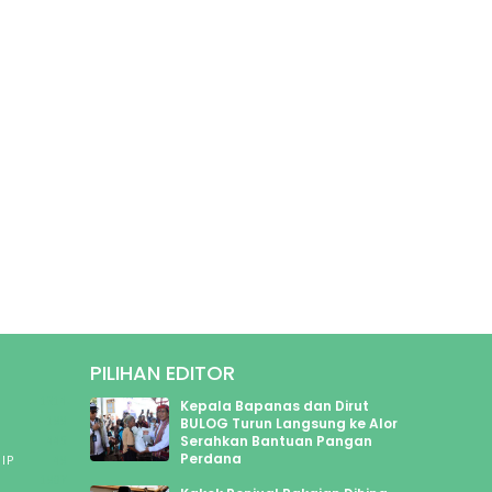
PILIHAN EDITOR
1314
Kepala Bapanas dan Dirut
199
BULOG Turun Langsung ke Alor
Serahkan Bantuan Pangan
445
Perdana
IP
49
1907