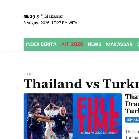
29.9
C
Makassar
8 August 2026, 17:27 PM WITA
INDEX BERITA
AFF 2026
NEWS
MAKASSAR
TAG
Thailand vs Turk
Thai
Dra
Tur
SEPAKB
Thailan
Turkme