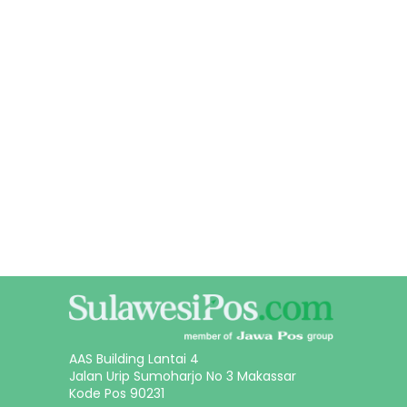
AAS Building Lantai 4
Jalan Urip Sumoharjo No 3 Makassar
Kode Pos 90231