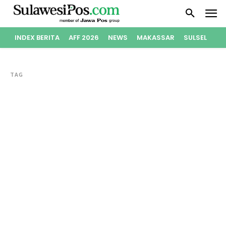
INDEX BERITA
AFF 2026
NEWS
MAKASSAR
SULSEL
PO
TAG