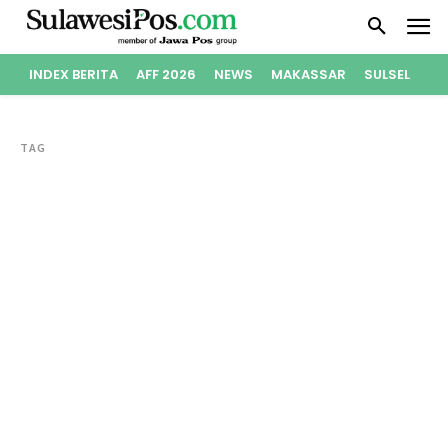
INDEX BERITA
AFF 2026
NEWS
MAKASSAR
SULSEL
PO
TAG