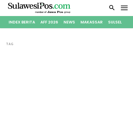
INDEX BERITA
AFF 2026
NEWS
MAKASSAR
SULSEL
PO
TAG