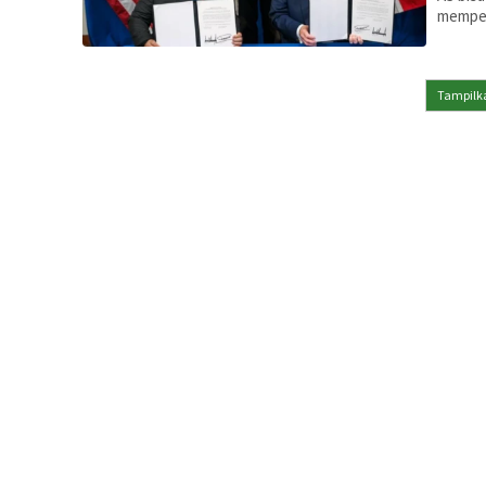
memper
Tampilka