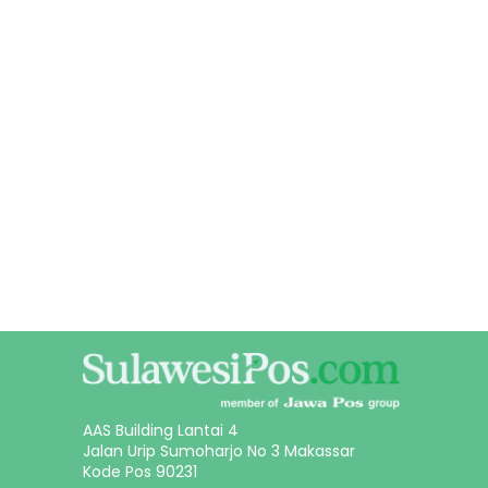
AAS Building Lantai 4
Jalan Urip Sumoharjo No 3 Makassar
Kode Pos 90231